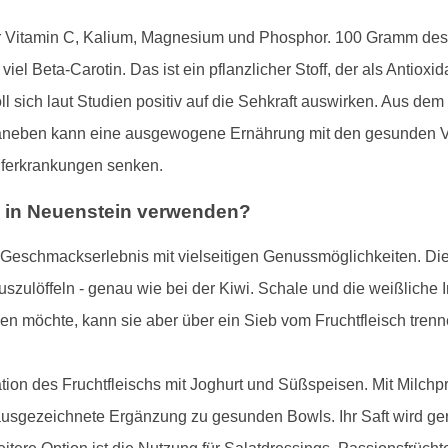
 für Vitamin C, Kalium, Magnesium und Phosphor. 100 Gramm des
iel Beta-Carotin. Das ist ein pflanzlicher Stoff, der als Antiox
oll sich laut Studien positiv auf die Sehkraft auswirken. Aus de
 Daneben kann eine ausgewogene Ernährung mit den gesunden Vi
auferkrankungen senken.
 in Neuenstein verwenden?
s Geschmackserlebnis mit vielseitigen Genussmöglichkeiten. Die 
szulöffeln - genau wie bei der Kiwi. Schale und die weißliche 
n möchte, kann sie aber über ein Sieb vom Fruchtfleisch trenn
ation des Fruchtfleischs mit Joghurt und Süßspeisen. Mit Milchp
ausgezeichnete Ergänzung zu gesunden Bowls. Ihr Saft wird ger