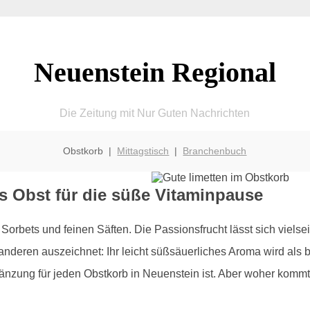
Neuenstein Regional
Die Zeitung mit Nur Guten Nachrichten
Obstkorb |
Mittagstisch
|
Branchenbuch
es Obst für die süße Vitaminpause
orbets und feinen Säften. Die Passionsfrucht lässt sich vielse
r anderen auszeichnet: Ihr leicht süßsäuerliches Aroma wird al
gänzung für jeden Obstkorb in Neuenstein ist. Aber woher kommt