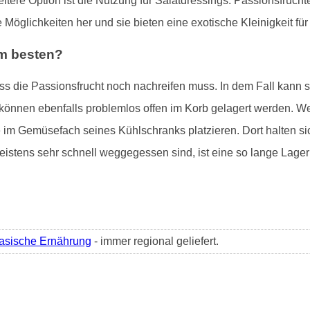
eitere Option ist die Nutzung für Salatdressings. Passionsfrü
e Möglichkeiten her und sie bieten eine exotische Kleinigkeit f
am besten?
ass die Passionsfrucht noch nachreifen muss. In dem Fall kann 
e können ebenfalls problemlos offen im Korb gelagert werden. Wer
 im Gemüsefach seines Kühlschranks platzieren. Dort halten si
stens sehr schnell weggegessen sind, ist eine so lange Lager
asische Ernährung
- immer regional geliefert.