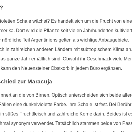
t?
violetten Schale wächst? Es handelt sich um die Frucht von e
amerika. Dort wird die Pflanze seit vielen Jahrhunderten kultivi
 nördliche Teil Argentiniens gelten als wichtige Anbaugebiete.
ch in zahlreichen anderen Ländern mit subtropischem Klima an.
r das ganze Jahr erhältlich sind. Obwohl ihr Geschmack viele Me
nd kann den Neuensteiner Obstkorb in jedem Büro ergänzen.
chied zur Maracuja
innert an die von Birnen. Optisch unterscheiden sich beide aller
 Fällen eine dunkelviolette Farbe. Ihre Schale ist fest. Bei Ber
ein süßes Fruchtfleisch und zahlreiche Kerne darin. Beides ist e
hmal synonym verwendet. Tatsächlich stammen beide von Pas