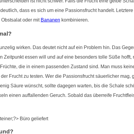
nterscheiden ist nicht schwer. Falls die Frucht eine gelbe Scha
eutlich, dass es sich um eine Passionsfrucht handelt. Letztere 
 Obstsalat oder mit
Bananen
kombinieren.
rmal?
unzelig wirken. Das deutet nicht auf ein Problem hin. Das Gegent
igen Zeitpunkt essen will und auf eine besonders tolle Süße hoff
t Früchte, die in einem passenden Zustand sind. Man muss keine
er Frucht zu testen. Wer die Passionsfrucht säuerlicher mag, gr
nig Säure wünscht, sollte dagegen warten, bis die Schale schö
n einen auffallenden Geruch. Sobald das überreife Fruchtfleisc
sund?